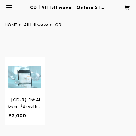
CD | All lull wave｜Online Stor
e
HOME
All lull wave
CD
【CD-R】1st Al
bum 『Breathi
ng Archive』 _
¥2,000
「特別複製盤」